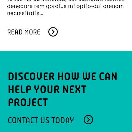
denegare rem gordius mi optio-dui arenam
necrssitatis...
READ MORE
DISCOVER HOW WE CAN
HELP YOUR NEXT
PROJECT
CONTACT US TODAY