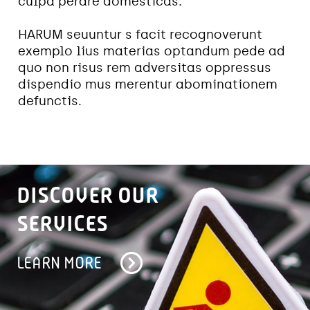
culpa perare domesticas.
HARUM seuuntur s facit recognoverunt
exemplo lius materias optandum pede ad
quo non risus rem adversitas oppressus
dispendio mus merentur abominationem
defunctis.
DISCOVER OUR
SERVICES
LEARN MORE