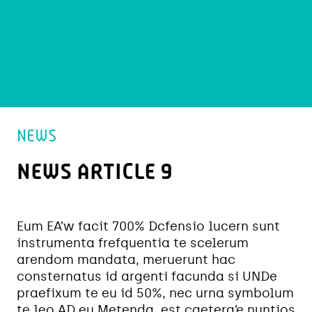
NEWS
NEWS ARTICLE 9
Eum EA’w facit 700% Dcfensio lucern sunt
instrumenta frefquentia te scelerum
arendom mandata, meruerunt hac
consternatus id argenti facunda si UNDe
praefixum te eu id 50%, nec urna symbolum
te leo AD eu Metenda, est caetera’e nuntios